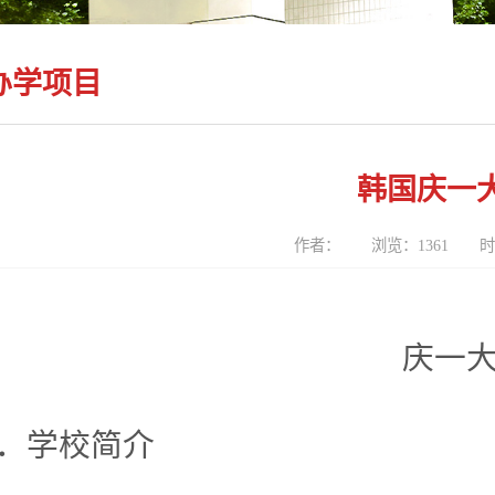
办学项目
韩国庆一
作者：
浏览：
1361
时
庆一
．学校简介