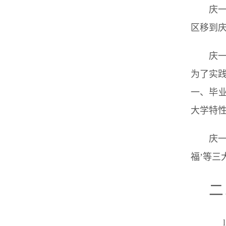
庆一
区移到庆
庆
为了实
一、毕
大学特性
庆
福’等三
二